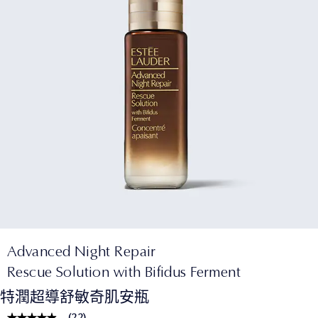
Advanced Night Repair
Rescue Solution with Bifidus Ferment
特潤超導舒敏奇肌安瓶
(
22
)