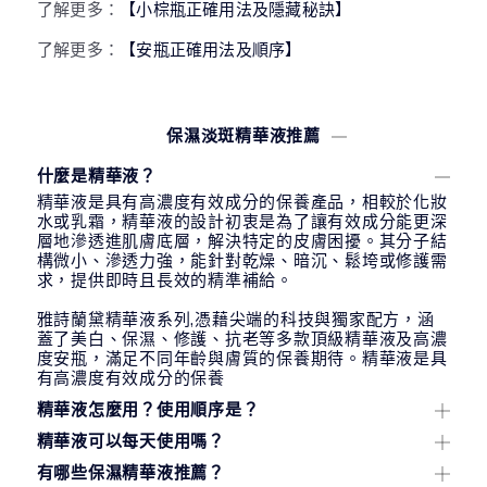
了解更多：
【小棕瓶正確用法及隱藏秘訣】
了解更多：
【安瓶正確用法及順序】
保濕淡斑精華液推薦
什麼是精華液？
精華液是具有高濃度有效成分的保養產品，相較於化妝
水或乳霜，精華液的設計初衷是為了讓有效成分能更深
層地滲透進肌膚底層，解決特定的皮膚困擾。其分子結
構微小、滲透力強，能針對乾燥、暗沉、鬆垮或修護需
求，提供即時且長效的精準補給。
雅詩蘭黛精華液系列,憑藉尖端的科技與獨家配方，涵
蓋了美白、保濕、修護、抗老等多款頂級精華液及高濃
度安瓶，滿足不同年齡與膚質的保養期待。精華液是具
有高濃度有效成分的保養
精華液怎麼用？使用順序是？
一般建議依序為：
精華液可以每天使用嗎？
大多數精華液都可每日使用，且可於早、晚保養中搭配
有哪些保濕精華液推薦？
潔面→化妝水/導入液→精華液→乳霜