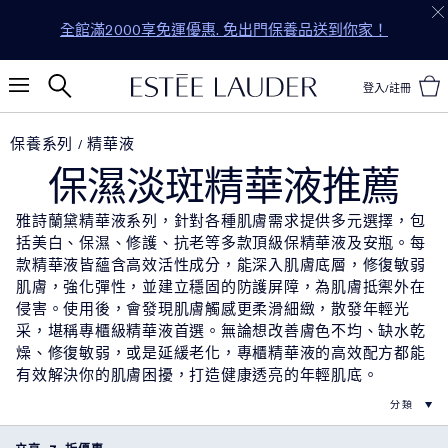
全館滿2000享免運優惠. 免出門保養品送到你家！
登入/註冊
保養系列
精華液
保濕淡斑精華液推薦
雅詩蘭黛精華液系列，針對各種肌膚需求提供多元選擇，包
括美白、保濕、修護、抗老等多款頂級保精華液及安瓶。每
款精華液皆蘊含高效活性成分，能深入肌膚底層，修復敏弱
肌膚，強化彈性，並建立穩固的防護屏障，為肌膚抵禦外在
侵害。使用後，會發現肌膚觸感更柔滑細緻，散發年輕光
采，堪稱專櫃級精華液首選。無論想改善膚色不均、缺水乾
燥、修復敏弱，或是延緩老化，專櫃精華液的高效配方都能
有效解決你的肌膚困擾，打造健康透亮的年輕肌底。