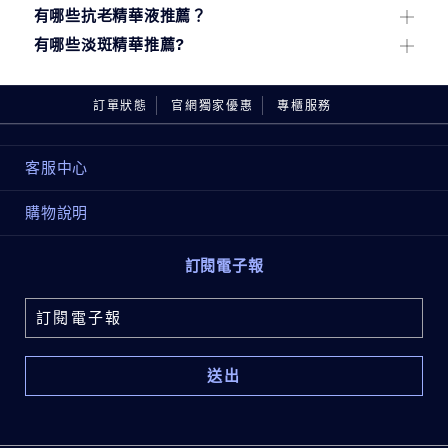
使用。若是含維他命C、酸類或高活性成分，則建議依
保濕精華液為肌膚快速補充並鎖住水分，維持健康、穩
有哪些抗老精華液推薦？
瓶身指示調整頻率。
精華液在保養程序中屬於「關鍵修護」步驟，於化妝水
定與柔嫩的膚況。其滲透力佳，能讓高效補水成分迅速
抗老精華液透過高濃度與高滲透的配方，能有效淡化細
後使用更能提升吸收與功效。
有哪些淡斑精華推薦?
深入肌膚底層。常見的保濕成分包含玻尿酸，可吸附多
紋、撫平肌理，恢復肌膚彈潤、強韌度與整體健康度。
倍水分；膠原蛋白，有助提升肌膚彈潤；以及聚麩胺
淡斑精華液主要針對肌膚容易出現的色素沉澱、暗沉與
長期使用，可讓肌膚看起來更緊緻、平滑、明亮，呈現
酸，能強化保水屏障、延長肌膚的含水度。長期使用，
斑點問題，透過高效成分抑制黑色素生成、淡化已形成
更具活力的年輕狀態。常見的抗老成分包括：支持肌膚
不僅能改善乾燥、緊繃與乾紋，也能讓肌膚看起來更光
的斑點，並提升整體膚色的透亮度與均勻度。常見淡斑
訂單狀態
官網獨家優惠
專櫃服務
膠原蛋白與彈力蛋白作用的胜肽，抵禦環境傷害的抗氧
滑、透亮，呈現飽滿水潤的健康狀態。
成分包含溫和代謝老廢角質的果酸，改善痘印暗沉的杏
化劑，強化肌膚屏障的Omega 脂肪酸等。
仁酸，深層淨化毛孔的水楊酸等。
我們最暢銷的多效精華—
特潤超導全方位修護露
，獨家
雅詩蘭黛
特潤超導全方位修護露，
一款能同時改善細
客服中心
專利「年輕關鍵修護科技」、「極效修護三胜肽」，有
雅詩蘭黛
Perfectionist Pro Rapid Brightening
紋、皺紋、鬆垮、暗沉、膚色不均、乾燥與疲態的全方
效激升協同膠原蛋白作用。72小時長效保濕，使乾燥、
Treatment Pro極速淨白淡斑精華
，專為改善黯沉、膚
位抗老精華，讓肌膚呈現更平滑、年輕、緊緻的狀態。
缺水肌重現柔嫩與彈潤。除了補水，更能針對細紋、暗
購物說明
色不均與色素沉澱而研發，添加溫和型「維他命C醣
超越40年夜間肌膚科學部門研發 「夜修護胜肽 Night
沉、膚色不均與環境傷害造成的疲態進行同步修護，提
苷」與「Ferment 3」天然來源發酵物，協同獨家科技
Peptide-32」，協同激升膠原蛋白作用，啟動肌膚7大
升整體肌膚健康度與光澤。
「四大淨白阻黑科技」作用，層層淡化斑點瑕疵，7天
深層修護力，能支持肌膚在夜間進行深層更新，臨床實
訂閱電子報
極速有感美白4、明亮膚色、展現淨透光。搭配使用，
證3晚修護睡眠不足等各種肌膚老化問題。
淡斑效果更升級，查看雅詩蘭黛其他
美白淡斑產品。
Perfectionist Pro 升級專研拉提立體緊塑精華
，一款
專為即刻撫紋、提升緊緻與強化肌膚彈性而設計的高效
抗老精華。透過高濃度雙胜肽配方「六胜肽-8」「六胜
肽-9」，激活膠原蛋白作用力，自肌底緊緻輪廓，恢復
緊實彈性，運用「三抗防衰活化科技」，有效抵禦外界
環境侵害，延緩肌膚細紋生成、膚色黯沉、輪廓鬆垮等
老化跡象，實現4HR緊彈1、3天撫紋2的極速保養成
效，拉提5大肌膚年輕關鍵區域3「額頭、蘋果肌、法