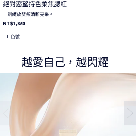
絕對慾望持色柔焦腮紅
一刷綻放雙頰清新亮采。
NT$1,850
1 色號
越愛自己，越閃耀