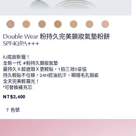
Double Wear 粉持久完美鎖妝氣墊粉餅
SPF40/PA+++
IU底妝新寵！
全新一代 #粉持久鎖妝氣墊
最持久Ｘ超遮瑕Ｘ更輕貼，1拍三效0妥協
持久輕貼不位移，24H控油抗汗，瞬隱毛孔瑕疵
全天完美輕霧光！
*可替換補充芯
NT$2,400
7 色號