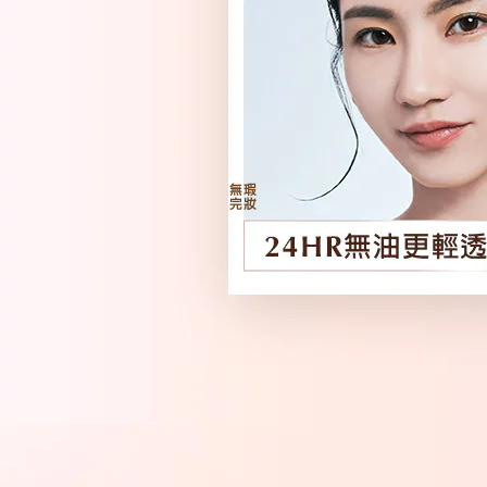
無瑕
完妝