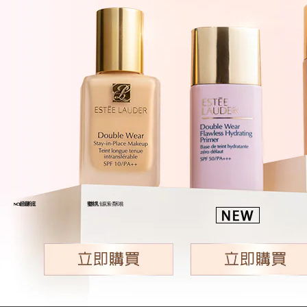
超級粉底
蜜桃乳
仙氣紫/柔和桃
NO.1