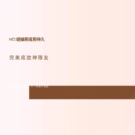
超級粉底粉持久
NO.1
完美底妝神隊友
超防禦好氣色 |
持妝不假妝
24HR