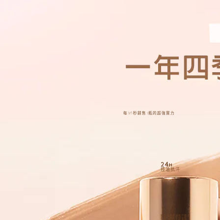
每
秒銷售
瓶的超強實力
30
1
24
H
控油抗汗
獨家專利控油抗汗微米
粉體，吸附多餘油脂，