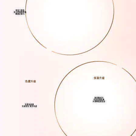
添加六胜肽
及天然植物萃取
輕透好推勻
保濕升級
色選升級
玻尿酸成分
有效保濕肌膚
水潤輕盈超貼妝
全新仙氣紫
完美校色 透亮有感