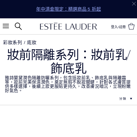
年中清倉限定：精選商品 5 折起
登入/註冊
彩妝系列
底妝
妝前隔離系列：妝前乳/
飾底乳
雅詩蘭黛潤色隔離防曬系列，包含括妝前乳、飾底乳與隔離霜
等，妝前完美保濕潤色，奠定無瑕不脫妝關鍵，針對各式膚質提
供多樣選擇，後續上妝更服貼更持久，改善膚況暗沉，立現粉嫩
好氣色。