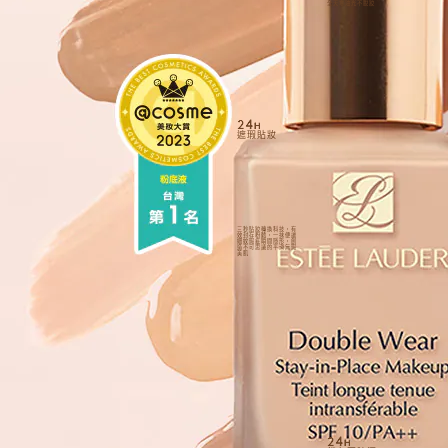
全天零油光不脫妝
24
H
遮瑕貼妝
三秒貼妝轉換科技，有
效封存粉體，一抹便讓
細紋瑕疵瞬間隱形，創
造不可思議的平滑無瑕
美肌
24
H