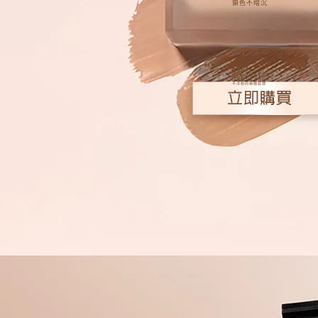
鎖色不暗沉
超持妝原色科技，完全
貼合肌膚原色，上妝立
即鎖色，全天不暗沉，
不浮粉的精緻妝效