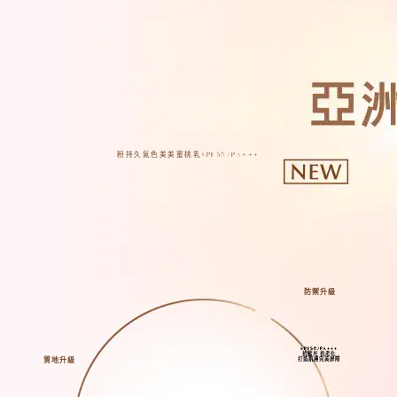
粉持久氣色美美蜜桃乳
SPF50/PA+++
防禦升級
SPF50/PA+++
抗藍光 抗老化
打造肌膚完美屏障
質地升級