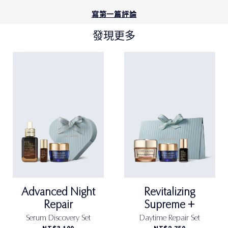
No.1眼周修護專家
寫第一篇評論
全新升級! 特潤全能修護亮眼霜「小棕眼」
發現更多
讓你亮眼ON
小棕家族獨家專利「年輕關鍵科技 」與全新添加「黑眼
圈阻斷科技」，改善/淡化各種位置與顏色的黑眼圈，
360°修護眼周肌膚，還能100小時長效保濕!
2週就能改善/淡化黑眼圈、撫平眼周細紋。
1瓶解決所有眼周困擾，飆速修護，年輕明亮大眼就靠雅
詩蘭黛!
Advanced Night Repair 特潤超導全方位修護露 15ml
一滴完美透亮 肌膚彈潤更緊緻
極速修護新革命 啟動年輕關鍵
Advanced Night
Revitalizing
全新 特潤超導全方位修護露
Repair
Supreme +
New Advanced Night Repair
Serum Discovery Set
Daytime Repair Set