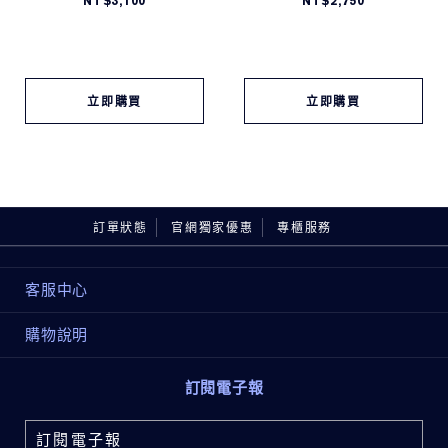
NT$3,100
NT$2,750
雅詩蘭黛 撼動全球保養界新革命！
全方位掌控 "年輕關鍵"信號分子
全面開啟抗老的連鎖反應，配合肌膚晝夜節律
激活年輕因子，啟動極速修護
立即購買
立即購買
1滴，激亮超潤
72hr，長效保濕
1瓶，全方位改善肌膚問題
超越更好由妳主導，想年輕，就年輕！
訂單狀態
官網獨家優惠
專櫃服務
*專利至2033年
客服中心
*2019年超過300位亞洲女性實際使用後之自身感受
購物說明
Advanced Night Repair 特潤超導4D抗皺緊實眼萃 5ml
添加類肉毒六胜肽 x 專利夜修護胜肽
訂閱電子報
臨床認證，有效改善動態與靜態細紋。幫助預防新紋路生
成。
「專利夜修護胜肽」強化肌膚夜間修護，關鍵作用於維持