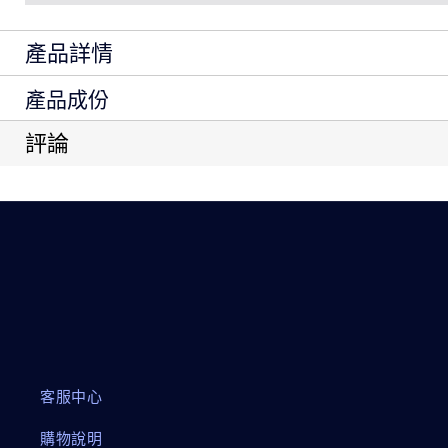
產品詳情
產品成份
雅詩蘭黛鑽石立體緊顏霜， 挑戰妳的肌膚極「線」運動，全
新生!超好吸收的滋潤質地， 全面收緊臉部輪廓，不僅變得
Ingredients: Water\Aqua\Eau, Caprylic/Capric/Myristic/Ste
評論
Cetearyl Alcohol, Glyceryl Stearate, Propanediol, Narcis
夜間深度潤澤，有效緊實臉部輪廓提升肌膚緊緻彈性，一覺
(Barley) Extract\Extrait D'Orge, Cucumis Melo (Melon) Fru
Thermophillus Ferment, Algae Extract, Laminaria Digitata 
Tripeptide-2, Trehalose, Sorbitol, Glycerin, Decarboxy Ca
Aminobutyroylvalylaminobutyric Urea Trifluoroacetate, Pr
Crosspolymer, Caprylic/Capric Triglyceride, Tocopheryl Ac
Helianthus Annuus (Sunflower) Seedcake, Hexylene Glycol
Acid, Potassium Sulfate, Pentaerythrityl Tetra-Di-T-Buty
Dextran, Disodium Edta, Bht, Phenoxyethanol, Blue 1 (Ci 
請注意以上成分可能會不時更新，請參閱產品包裝上的產品
客服中心
購物說明