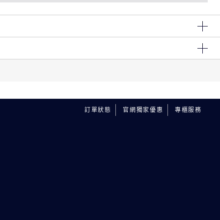
「三胜肽緊顏科技」， 能有效協同膠原蛋白作用，讓肌膚宛如
巴更緊實、輪廓更緊緻！ 每一天都讓妳親眼見證逆齡奇蹟！
 Glycol, Dimethicone, Glycereth-26, Peg-100 Stearate,
tract, Mimosa Tenuiflora Bark Extract, Hordeum Vulgare
tis Protein\Proteine Du Petit-Lait, Caffeine, Thermus
spidatum Root Extract, Ergothioneine, Trifluoroacetyl
Myristyl Myristate, Cetearyl Glucoside, Tetradecyl
訂單狀態
官網獨家優惠
專櫃服務
Caprylyl Glycol, Acrylates/C10-30 Alkyl Acrylate
ait De Levure, Propylene Glycol Dicaprate, Zinc Pca,
um Hyaluronate, Myristyl Alcohol, Tromethamine, Stearic
Hydroxide, Fragrance (Parfum), Potassium Sorbate,
43406>