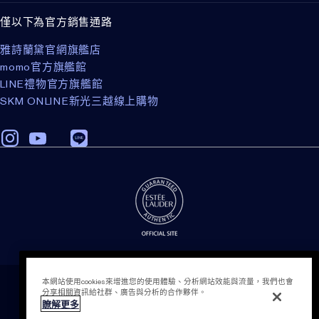
僅以下為官方銷售通路
雅詩蘭黛官網旗艦店
momo官方旗艦館
LINE禮物官方旗艦館
SKM ONLINE新光三越線上購物
加入購物袋
本網站使用cookies來增進您的使用體驗、分析網站效能與流量，我們也會
隱私權政策
分享相關資訊給社群、廣告與分析的合作夥伴。
條款細則
瞭解更多
會員計畫相關之條款與細則