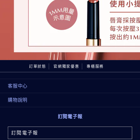
訂單狀態
官網獨家優惠
專櫃服務
客服中心
購物說明
訂閱電子報