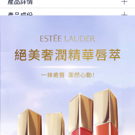
產品詳情
產品成份
水轉霧質地，營造霧裡透光美唇
蘊含91%高濃度奢護精華，潤色同時滋養霜唇，保濕鎖水
Ingredients: Dimethicone, Vinyl Dimethicone,
不黏膩
Dimethicone/Vinyl Dimethicone Crosspolymer,
Isododecane, Polybutene, Dimethiconol, Phenyl
Trimethicone, Polyglyceryl-2 Triisostearate,
上妝即保養 #癒唇精華
Diisostearyl Malate, Lauryl Polyglyceryl-3
全天輕盈潤澤
Polydimethylsiloxyethyl Dimethicone, Microcrystalline
Wax\Cera Microcristallina\Cire Microcristalline,
Disteardimonium Hectorite, Sorbitan Isostearate, Pca
Dimethicone, Tocopherol, Ethylhexyl Palmitate,
Polyglyceryl-2 Diisostearate, Polyglyceryl-3
Polyricinoleate, Polyhydroxystearic Acid, Lecithin,
Propylene Carbonate, Isopropyl Myristate, Isostearic
Acid, Fragrance (Parfum), Bht, Dehydroacetic Acid,
[+/- Titanium Dioxide (Ci 77891), Iron Oxides (Ci
77491), Iron Oxides (Ci 77492), Iron Oxides (Ci
77499), Blue 1 Lake (Ci 42090), Red 7 Lake (Ci
15850), Red 28 Lake (Ci 45410), Red 33 Lake (Ci
17200), Yellow 5 Lake (Ci 19140), Yellow 6 Lake (Ci
15985)]
<ILN52910>