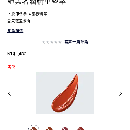
絕美奢潤精華唇萃
上妝即保養 #癒唇精華
全天輕盈潤澤
產品詳情
寫第一篇評論
NT$1,450
售罄